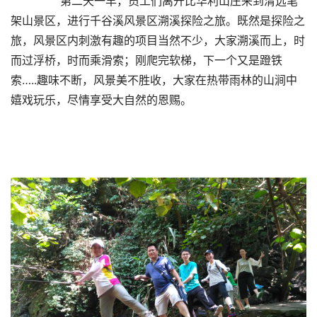
      第二天一早，员工们离开比华利山庄来到清远笔
架山景区，进行千谷溪风景区溯溪探险之旅。既然是探险之
旅，风景区内刺激有趣的项目当然不少，大家溯溪而上，时
而过浮桥，时而乘滑索；刚爬完软梯，下一个又是蹬铁
索…..趣味不断，风景美不胜收，大家在热带雨林的山涧中
嬉戏玩乐，尽情享受大自然的恩赐。