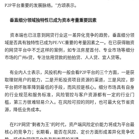
P2P平台重要的发展脉络。”方颂表示。
垂直细分领域独特性已成为资本考量重要因素
资本端也已注意到网贷行业这一差异化竞争的趋势，垂直细分领
域是否具有独特性已成为PE/VC重要的考量因素之一。在已获得融资
的网贷平台中不乏这样的案例，如专注房屋首付、专业市场等细分
市场的广州e贷，专注信用贷款的拍拍贷、人人贷、宜人贷等。
有业内人士表示，风投机构一般会看P2P平台的三个方面，一是获
取理财用户的能力，二是开拓投资项目资源的渠道，三是风控，即
平台把坏账率降到最低的手段，而风控是核心。细分市场具有自身
的行业规范和服务标准，风险管控与客户资源都有一定的行业门
槛，第三方很难轻易介入。在风险可控的同时，也可最大化节省资
源，降低业务成本。
在P2P网贷“剩者为王”的时代，资产端风险定价能力将成为平台最
核心的竞争力；长期看，能否在风控、定价方面形成差异化竞争优