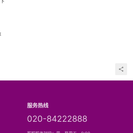
末下
率
服务热线
020-84222888