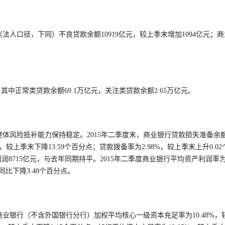
法人口径，下同）不良贷款余额10919亿元，较上季末增加1094亿元；商
，其中正常类贷款余额69.1万亿元，关注类贷款余额2.65万亿元。
体风险抵补能力保持稳定。2015年二季度末，商业银行贷款损失准备余
%，较上季末下降13.59个百分点；贷款拨备率为2.98%，较上季末上升0.02
润8715亿元，与去年同期持平。2015年二季度商业银行平均资产利润率
，同比下降3.40个百分点。
商业银行（不含外国银行分行）加权平均核心一级资本充足率为10.48%，