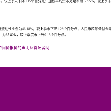
%，较上季末下降0.15个百分点；加权平均资本充足率为12.95%，较上季
流动性比例为46.18%，较上季末下降1.28个百分点；人民币超额备付金
为65.80%，较上季度末上升0.13个百分点。
中间价报价的声明及答记者问