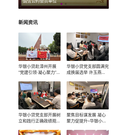
诚信公约会员单位
新闻资讯
华银小贷赴漳州开展
华银小贷党支部圆满完
“党建引领·凝心聚力”主
成换届选举 许玉燕当
题党建团建活动
选新一届党支部书记
华银小贷党支部开展树
聚焦目标谋发展 凝心
立和践行正确政绩观学
聚力促提升–华银小贷
习教育主题学习暨组织
召开 2025 年一季度述
生活会
职会