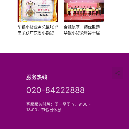
华银小贷业务总监张华
合规筑基，绩优致远
杰荣获广东省小额贷款
华银小贷荣膺第十届广
公司协会“优秀小贷人”
东省小贷协会评优双项
称号
大奖
服务热线
020-84222888
客服服务时段：周一至周五，9:00 -
18:00，节假日休息