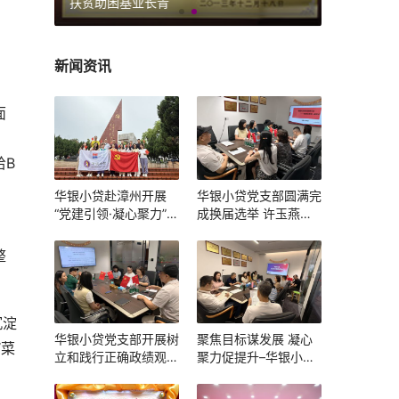
扶贫助困基业长青
新闻资讯
面
给B
华银小贷赴漳州开展
华银小贷党支部圆满完
“党建引领·凝心聚力”主
成换届选举 许玉燕当
题党建团建活动
选新一届党支部书记
整
沉淀
华银小贷党支部开展树
聚焦目标谋发展 凝心
“菜
立和践行正确政绩观学
聚力促提升–华银小贷
习教育主题学习暨组织
召开 2025 年一季度述
生活会
职会