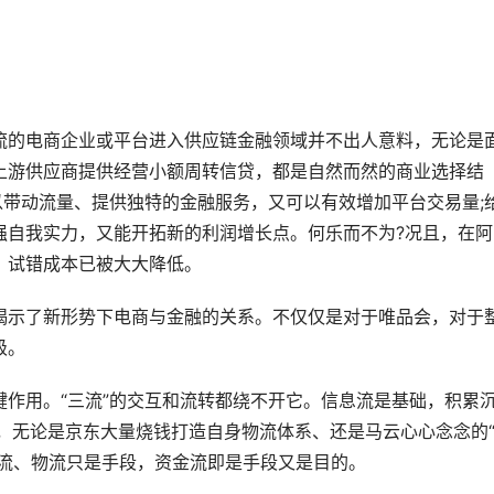
诚信公约会员单位
流的电商企业或平台进入供应链金融领域并不出人意料，无论是
上游供应商提供经营小额周转信贷，都是自然而然的商业选择结
带动流量、提供独特的金融服务，又可以有效增加平台交易量;
强自我实力，又能开拓新的利润增长点。何乐而不为?况且，在阿
，试错成本已被大大降低。
揭示了新形势下电商与金融的关系。不仅仅是对于唯品会，对于
级。
作用。“三流”的交互和流转都绕不开它。信息流是基础，积累
，无论是京东大量烧钱打造自身物流体系、还是马云心心念念的
信息流、物流只是手段，资金流即是手段又是目的。