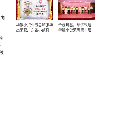
面向
华银小贷业务总监张华
合规筑基，绩优致远
杰荣获广东省小额贷款
华银小贷荣膺第十届广
公司协会“优秀小贷人”
东省小贷协会评优双项
商
称号
大奖
时
线