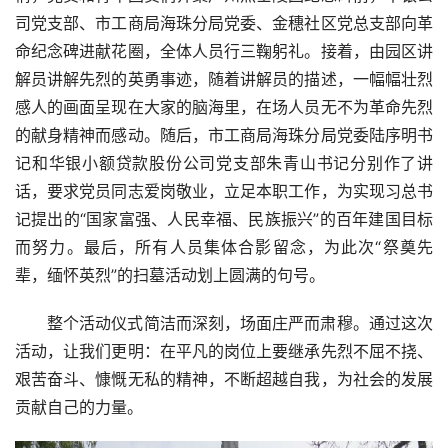
司党支部、市工商局海珠分局党委、金穗社区党总支部向革
命纪念碑进献花圈，全体人员行三鞠躬礼。接着，由园区讲
解员讲解先烈的英勇事迹，随着讲解员的描述，一幅幅壮烈
感人的画面呈现在大家的脑海里，在场人员无不为革命先烈
的献身精神而感动。随后，市工商局海珠分局党委陆序明书
记和华银小额贷款股份公司党支部朱青山书记分别作了讲
话，要求党员同志爱岗敬业，立足本职工作，为实现习总书
记提出的“国家富强、人民幸福、民族振兴”的百年建国目标
而努力。最后，所有人员集体合影留念，为此次“祭奠先
辈，缅怀英烈”的扫墓活动划上圆满的句号。
整个活动仪式简洁而深刻，场面庄严而肃穆。通过这次
活动，让我们更明：在平凡的岗位上要继承先烈不屈不挠、
艰苦奋斗、慷慨无私的精神，不断超越自我，为社会的发展
贡献自己的力量。