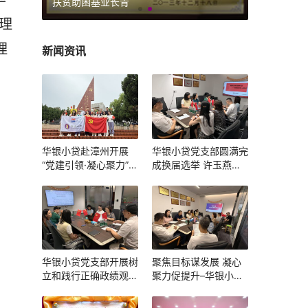
扶贫助困基业长青
理
理
新闻资讯
华银小贷赴漳州开展
华银小贷党支部圆满完
“党建引领·凝心聚力”主
成换届选举 许玉燕当
题党建团建活动
选新一届党支部书记
华银小贷党支部开展树
聚焦目标谋发展 凝心
立和践行正确政绩观学
聚力促提升–华银小贷
习教育主题学习暨组织
召开 2025 年一季度述
生活会
职会