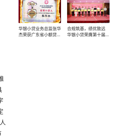
华银小贷业务总监张华
合规筑基，绩优致远
杰荣获广东省小额贷款
华银小贷荣膺第十届广
公司协会“优秀小贷人”
东省小贷协会评优双项
称号
大奖
具
字
定
人
市