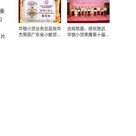
习
华银小贷业务总监张华
合规筑基，绩优致远
杰荣获广东省小额贷款
华银小贷荣膺第十届广
育片
公司协会“优秀小贷人”
东省小贷协会评优双项
称号
大奖