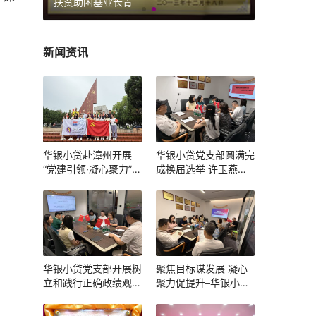
长青
诚信公约会员单位
新闻资讯
华银小贷赴漳州开展
华银小贷党支部圆满完
“党建引领·凝心聚力”主
成换届选举 许玉燕当
题党建团建活动
选新一届党支部书记
华银小贷党支部开展树
聚焦目标谋发展 凝心
立和践行正确政绩观学
聚力促提升–华银小贷
习教育主题学习暨组织
召开 2025 年一季度述
生活会
职会