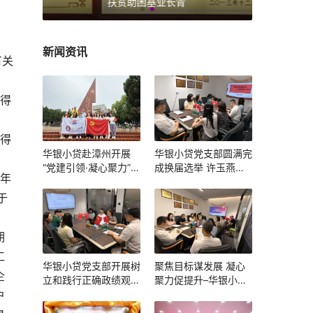
扶贫助困基业长青
新闻资讯
有关
取得
取得
华银小贷赴漳州开展
华银小贷党支部圆满完
“党建引领·凝心聚力”主
成换届选举 许玉燕当
按年
题党建团建活动
选新一届党支部书记
于
期
工
华银小贷党支部开展树
聚焦目标谋发展 凝心
企
立和践行正确政绩观学
聚力促提升–华银小贷
习教育主题学习暨组织
召开 2025 年一季度述
户
生活会
职会