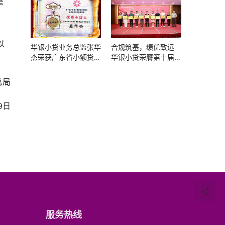
是
以
华银小贷业务总监张华
合规筑基，绩优致远
杰荣获广东省小额贷款
华银小贷荣膺第十届广
公司协会“优秀小贷人”
东省小贷协会评优双项
称号
大奖
总局
9日
服务热线