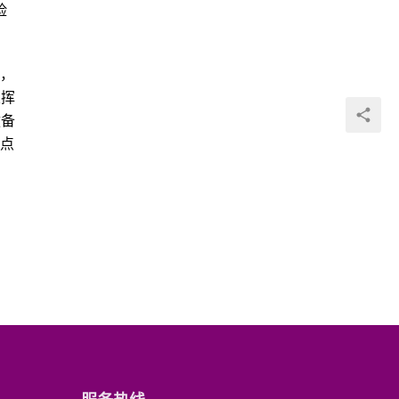
险
入，
发挥
拨备
重点