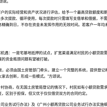
颂说。
客户的实际经营和资产状况进行评估，给予一个最高贷款额度和
内多次提款、循环使用，每次提款时只需填写支借单和借据，不
息精确到日，不存在资金未发挥作用的无效时间。若客户一年均
展机遇：一是宅基地抵押的试点，扩宽渠道满足村民的小额贷款
展的资金瓶颈问题有望被打破。
效，必须由国土房管部门牵头，建立一个完整的系统，提供登记
大家去创新，形成一些模式。”方颂说。
个村协商，在无国土房管局登记的情况下，村民如有小额贷款需
证，区别于担保，但又优于仅仅借贷双方的合同约定。
公司业务试行办法》及《广州小额再贷款公司业务试行办法实施