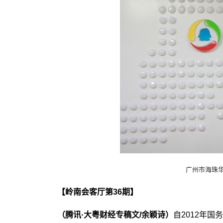
广州市海珠
【岭南会客厅第36期】
（腾讯·大粤财经专稿
文/
余颖诗）
自2012年