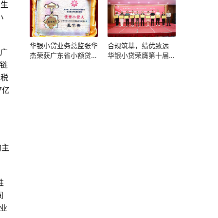
民生
小
华银小贷业务总监张华
合规筑基，绩优致远
合广
杰荣获广东省小额贷款
华银小贷荣膺第十届广
业链
公司协会“优秀小贷人”
东省小贷协会评优双项
称号
大奖
现税
7亿
的主
性
间
业