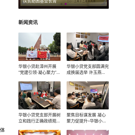
扶贫助困基业长青
新闻资讯
华银小贷赴漳州开展
华银小贷党支部圆满完
“党建引领·凝心聚力”主
成换届选举 许玉燕当
题党建团建活动
选新一届党支部书记
华银小贷党支部开展树
聚焦目标谋发展 凝心
立和践行正确政绩观学
聚力促提升–华银小贷
习教育主题学习暨组织
召开 2025 年一季度述
总体
生活会
职会