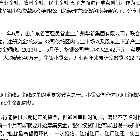
产业金融、农村金融、民生金融”五个方面进行重点创新。作为
珠华银小额贷款股份有限公司总经理方颂做客岭南会客厅，分享
011年6月，由广东省百强民营企业广州华新集团有限公司，联
立，注册资金2亿元。公司依托区内专业市场以及股东上下游产
短缺。2013年1—5月份，华银公司营业收入2942万元，实
元，人均纳税40万元；华银小贷公司开业两年来累计发放贷款12.7
民间金融是金融改革的重要突破点之一。小贷公司作为民间金融
力民生金融圆梦。
银行能提供长期稳定的资金，但通常审批时间长，满足不了临时
前一个月可能就要开始筹集资金，银行续贷时也可能出现一段时
，推出‘最高额循环贷’，一次授信、随借随用、随用随还，使企