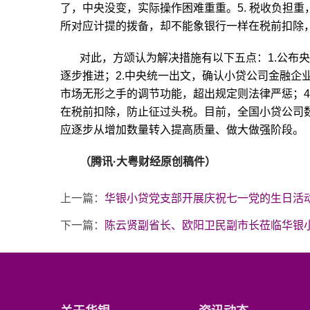
了，中央没变，实际操作困难重重。5. 税收负担
所对应计提的拨备，却不能象银行一样在税前扣除
对此，方颂认为解决措施有以下五点：1.公布
逐步推进；2.中央统一出文，确认小贷公司金融企
市场无形之手的调节功能，超出规定则法律严惩；4
在税前扣除，防止征过头税。目前，全国小贷公司
应逐步从增加数量转入提高质量、做大做强阶段。
（腾讯·大粤财经原创稿件）
上一篇：
华银小贷党支部开展庆祝七一党的生日活
下一篇：
陈云贤副省长、欧阳卫民副市长莅临华银