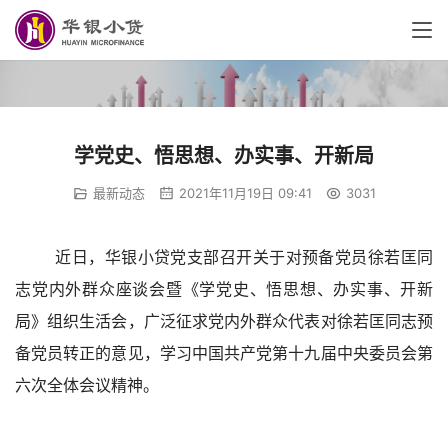
学党史、悟思想、办实事、开新局
最新动态
2021年11月19日 09:41
3031
近日，华银小贷党支部召开关于对预备党员徐若匡同
志党内外群众座谈会暨《学党史、悟思想、办实事、开新
局》组织生活会，广泛征求党内外群众代表对徐若匡同志预
备党员转正的意见，学习中国共产党第十九届中央委员会第
六次全体会议精神。