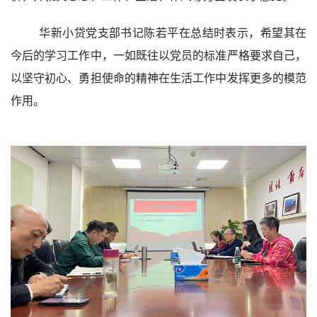
华新小贷党支部书记陈若平在总结时表示，希望其在
今后的学习工作中，一如既往以党员的标准严格要求自己，
以坚守初心、勇担使命的精神在生活工作中发挥更多的模范
作用。