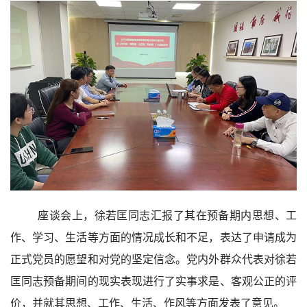
座谈会上，徐若匡同志汇报了其在预备期内思想、工
作、学习、生活等方面的情况成长和不足，表达了申请成为
正式党员的愿望和对党的坚定信念。党内外群众代表对徐若
匡同志预备期间的现实表现进行了实事求是、客观公正的评
价，并就其思想、工作、生活、作风等方面发表了意见。