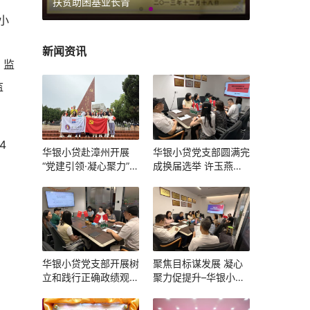
扶贫助困基业长青
小
、
新闻资讯
、监
监
4
华银小贷赴漳州开展
华银小贷党支部圆满完
“党建引领·凝心聚力”主
成换届选举 许玉燕当
题党建团建活动
选新一届党支部书记
华银小贷党支部开展树
聚焦目标谋发展 凝心
立和践行正确政绩观学
聚力促提升–华银小贷
习教育主题学习暨组织
召开 2025 年一季度述
生活会
职会